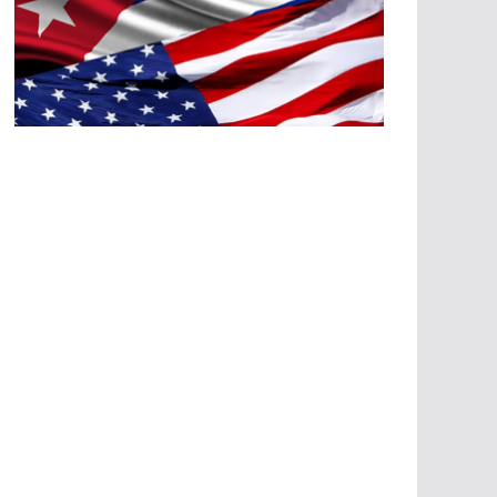
A
G
R
E
SI
O
N
E
S
E
C
O
N
Ó
M
IC
A
S
A
G
R
E