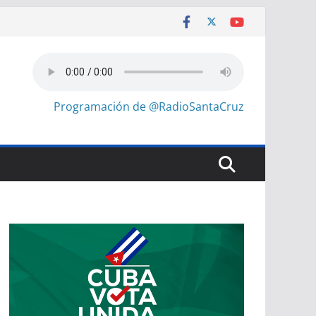
Programación de @RadioSantaCruz