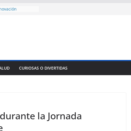
novación
presa pesquera de
ur
encial alimento
dos
sejo de Derechos
an cerco de
a Cuba
ivulga filtraciones
 La CIA estaría
u labor contra Cuba
SALUD
CURIOSAS O DIVERTIDAS
e al Encuentro
Partidos
reros en La
durante la Jornada
e