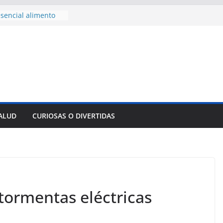
sencial alimento
idos
nsejo de Derechos
an cerco de
a Cuba
des para importar
lsar la movilidad
a
e al Encuentro
 Partidos
reros en La
SALUD
CURIOSAS O DIVERTIDAS
nnovación
mpresa pesquera de
Sur
tormentas eléctricas