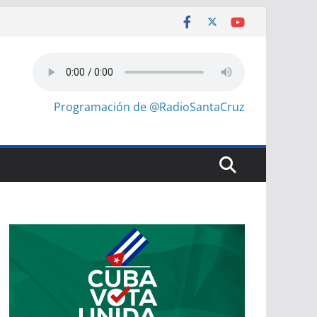
Programación de @RadioSantaCruz