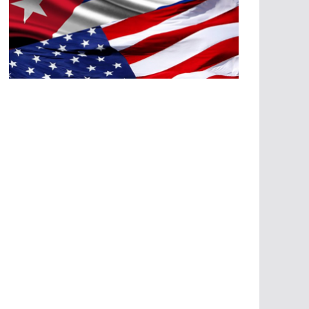
A
G
R
E
SI
O
N
E
S
E
C
O
N
Ó
M
IC
A
S
A
G
R
E