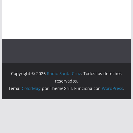
Copyright © 2026
Radio Santa Cruz
. Todos los derechos
reservados.
Tema:
ColorMag
por ThemeGrill. Funciona con
WordPress
.