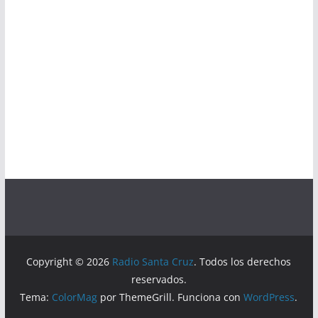
Copyright © 2026
Radio Santa Cruz
. Todos los derechos
reservados.
Tema:
ColorMag
por ThemeGrill. Funciona con
WordPress
.