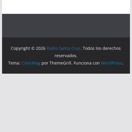
Copyright © 2026
Radio Santa Cruz
. Todos los derechos
reservados.
Tema:
ColorMag
por ThemeGrill. Funciona con
WordPress
.