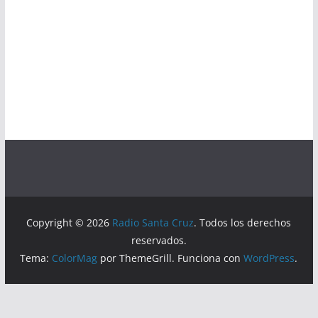
Copyright © 2026
Radio Santa Cruz
. Todos los derechos
reservados.
Tema:
ColorMag
por ThemeGrill. Funciona con
WordPress
.