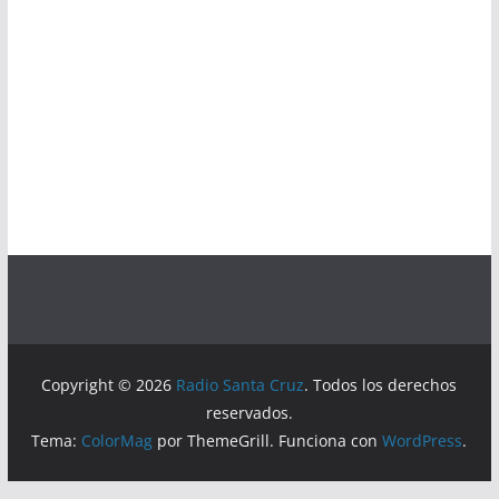
Copyright © 2026
Radio Santa Cruz
. Todos los derechos
reservados.
Tema:
ColorMag
por ThemeGrill. Funciona con
WordPress
.