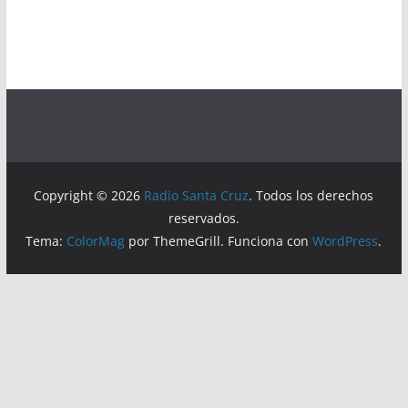
Copyright © 2026
Radio Santa Cruz
. Todos los derechos
reservados.
Tema:
ColorMag
por ThemeGrill. Funciona con
WordPress
.