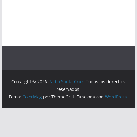
Copyright © 2026
Radio Santa Cruz
. Todos los derechos
reservados.
Tema:
ColorMag
por ThemeGrill. Funciona con
WordPress
.