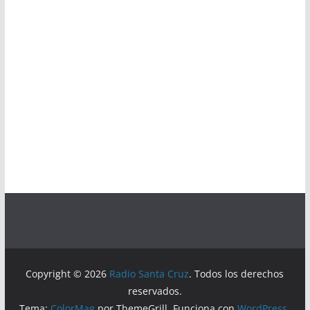
Copyright © 2026
Radio Santa Cruz
. Todos los derechos
reservados.
Tema:
ColorMag
por ThemeGrill. Funciona con
WordPress
.