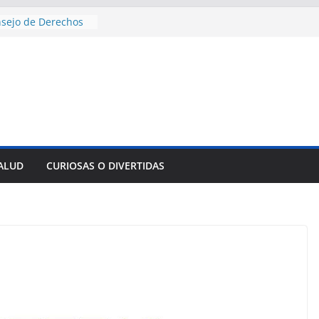
nsejo de Derechos
an cerco de
a Cuba
des para importar
lsar la movilidad
a
e al Encuentro
 Partidos
reros en La
nnovación
SALUD
CURIOSAS O DIVERTIDAS
mpresa pesquera de
Sur
sencial alimento
idos