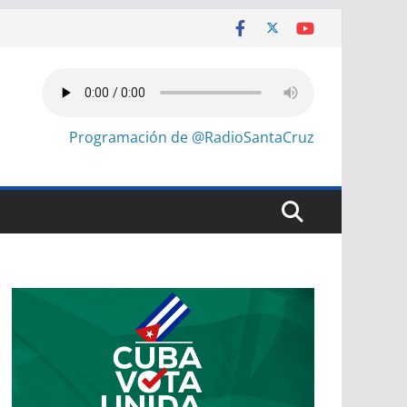
Programación de @RadioSantaCruz