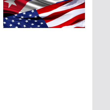
A
G
R
E
SI
O
N
E
S
E
C
O
N
Ó
M
IC
A
S
A
G
R
E