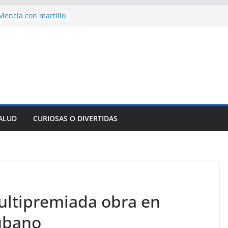
encía con martillo
 Domingo
 aniversario 65 con
mp contra Irán le
a en su propio
nsejo de Derechos
an cerco de
a Cuba
des para importar
SALUD
CURIOSAS O DIVERTIDAS
lsar la movilidad
a
multipremiada obra en
cubano