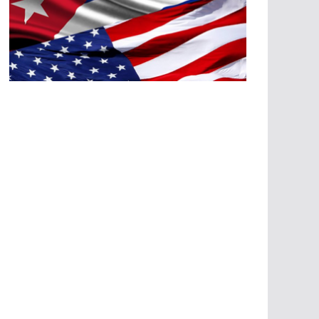
A
G
R
E
SI
O
N
E
S
E
C
O
N
Ó
M
IC
A
S
A
G
R
E