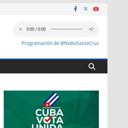
Programación de @RadioSantaCruz