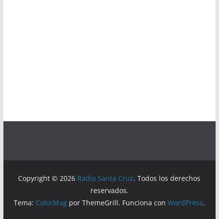
Copyright © 2026
Radio Santa Cruz
. Todos los derechos
reservados.
Tema:
ColorMag
por ThemeGrill. Funciona con
WordPress
.