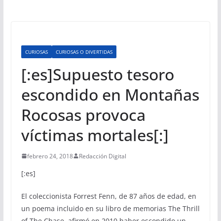
CURIOSAS
CURIOSAS O DIVERTIDAS
[:es]Supuesto tesoro
escondido en Montañas
Rocosas provoca
víctimas mortales[:]
febrero 24, 2018
Redacción Digital
[:es]
El coleccionista Forrest Fenn, de 87 años de edad, en
un poema incluido en su libro de memorias The Thrill
of The Chase, afirmó en 2010 haber escondido un