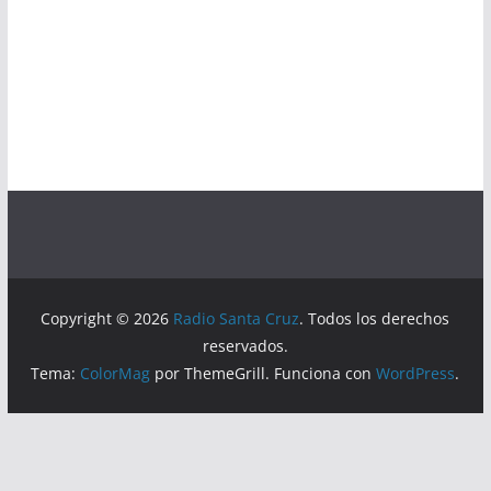
Copyright © 2026
Radio Santa Cruz
. Todos los derechos
reservados.
Tema:
ColorMag
por ThemeGrill. Funciona con
WordPress
.