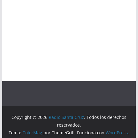
Copyright © 2026
Radio Santa Cruz
. Todos los derechos
reservados.
Tema:
ColorMag
por ThemeGrill. Funciona con
WordPress
.