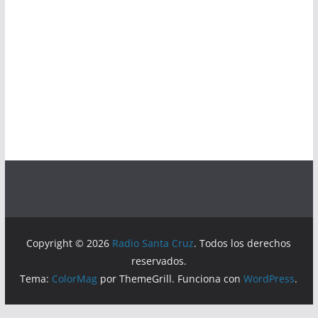
Copyright © 2026
Radio Santa Cruz
. Todos los derechos
reservados.
Tema:
ColorMag
por ThemeGrill. Funciona con
WordPress
.