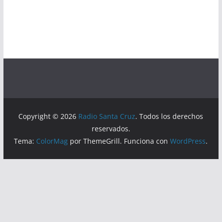
Copyright © 2026
Radio Santa Cruz
. Todos los derechos
reservados.
Tema:
ColorMag
por ThemeGrill. Funciona con
WordPress
.