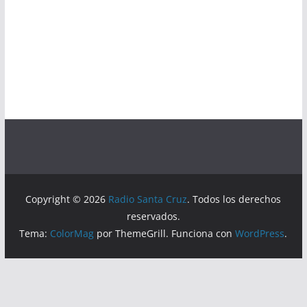
Copyright © 2026
Radio Santa Cruz
. Todos los derechos
reservados.
Tema:
ColorMag
por ThemeGrill. Funciona con
WordPress
.