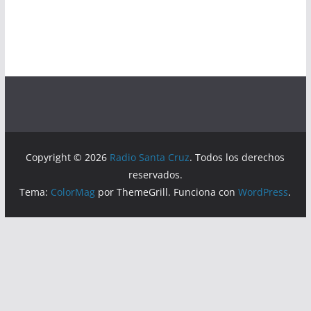
Copyright © 2026
Radio Santa Cruz
. Todos los derechos
reservados.
Tema:
ColorMag
por ThemeGrill. Funciona con
WordPress
.