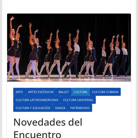
ARTE
ARTES ESCÉNICAS
BALLET
CULTURA
CULTURA CUBANA
CULTURA LATINOAMERICANA
CULTURA UNIVERSAL
CULTURA Y EDUCACIÓN
DANZA
PATRIMONIO
Novedades del
Encuentro