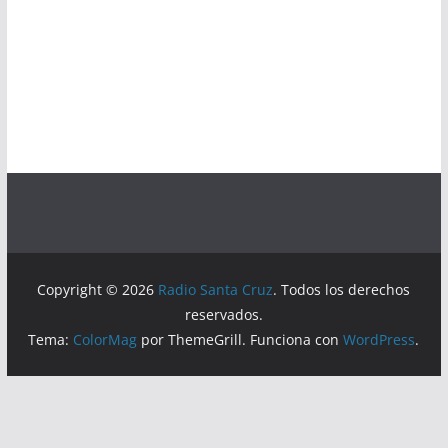
Copyright © 2026
Radio Santa Cruz
. Todos los derechos
reservados.
Tema:
ColorMag
por ThemeGrill. Funciona con
WordPress
.