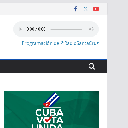
Programación de @RadioSantaCruz