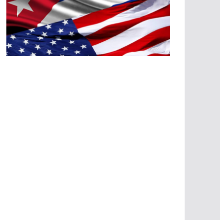
A
G
R
E
SI
O
N
E
S
E
C
O
N
Ó
M
IC
A
S
A
G
R
E