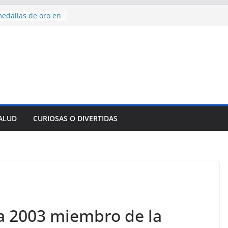
edallas de oro en
to Domingo 2026
 hermana a
araíso y
normas para el
del comercio
y tradicional:
 beneficios de la
de Comercio
SALUD
CURIOSAS O DIVERTIDAS
de Ávila
s socioeconómicas
a 2003 miembro de la