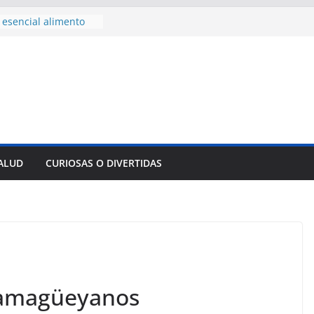
esencial alimento
cidos
onsejo de Derechos
enan cerco de
s a Cuba
 divulga filtraciones
s: La CIA estaría
 su labor contra Cuba
ste al Encuentro
de Partidos
Obreros en La
SALUD
CURIOSAS O DIVERTIDAS
Innovación
empresa pesquera de
 Sur
 camagüeyanos