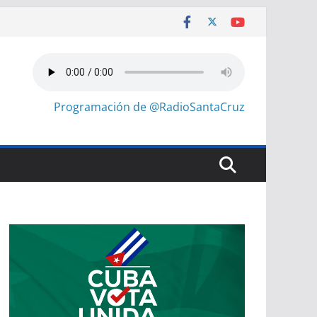
Programación de @RadioSantaCruz