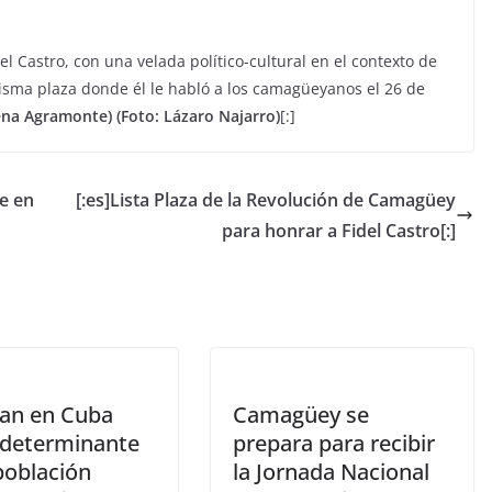
l Castro, con una velada político-cultural en el contexto de
misma plaza donde él le habló a los camagüeyanos el 26 de
ena Agramonte) (Foto: Lázaro Najarro)
[:]
he en
[:es]Lista Plaza de la Revolución de Camagüey
para honrar a Fidel Castro[:]
ran en Cuba
Camagüey se
 determinante
prepara para recibir
población
la Jornada Nacional