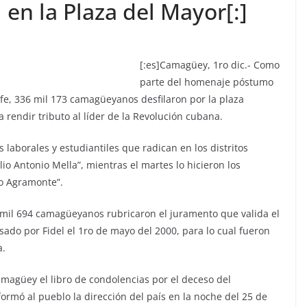
en la Plaza del Mayor[:]
[:es]
Camagüey, 1ro dic.- Como
parte del homenaje póstumo
efe, 336 mil 173 camagüeyanos desfilaron por la plaza
 rendir tributo al líder de la Revolución cubana.
s laborales y estudiantiles que radican en los distritos
lio Antonio Mella”, mientras el martes lo hicieron los
io Agramonte”.
mil 694 camagüeyanos rubricaron el juramento que valida el
do por Fidel el 1ro de mayo del 2000, para lo cual fueron
a.
magüey el libro de condolencias por el deceso del
ormó al pueblo la dirección del país en la noche del 25 de