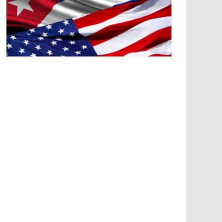
A
G
R
E
SI
O
N
E
S
E
C
O
N
Ó
M
IC
A
S
A
G
R
E