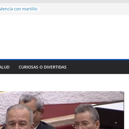
encía con martillo
 Domingo
 aniversario 65 con
sencial alimento
idos
nsejo de Derechos
an cerco de
a Cuba
des para importar
lsar la movilidad
SALUD
CURIOSAS O DIVERTIDAS
a