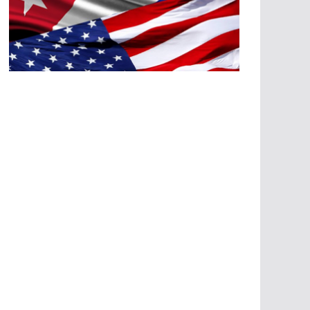
A
G
R
E
SI
O
N
E
S
E
C
O
N
Ó
M
IC
A
S
A
G
R
E
SI