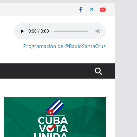
Programación de @RadioSantaCruz