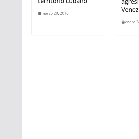
territorio cubano
agres
Venez
marzo 20, 2016
enero 2