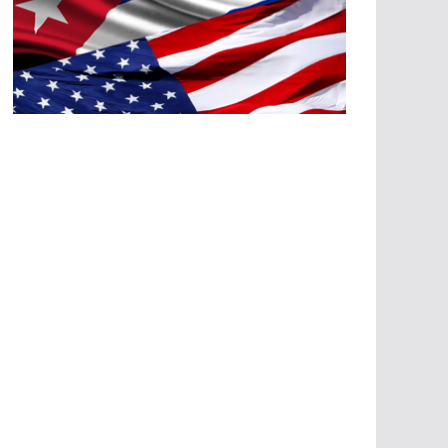
A
G
R
E
SI
O
N
E
S
E
C
O
N
Ó
M
IC
A
S
A
G
R
E