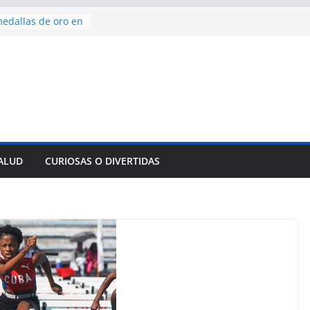
edallas de oro en
to Domingo 2026
 hermana a
araíso y
normas para el
del comercio
y tradicional:
 beneficios de la
de Comercio
SALUD
CURIOSAS O DIVERTIDAS
de Ávila
s socioeconómicas