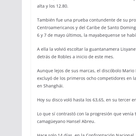
alta y los 12.80.
También fue una prueba contundente de su proc
Centroamericanos y del Caribe de Santo Domingo
6 y 7 de mayo últimos, la mayabequense se habí
A ella la volvió escoltar la guantanamera Lisyan
detrás de Robles a inicio de este mes.
Aunque lejos de sus marcas, el discóbolo Mario D
excluyó de los primeros ocho competidores en la 
en Shanghái.
Hoy su disco voló hasta los 63,65, en su tercer e
Lo que sí contrastó con la progresión que venía 
camagüeyano Hansel Abreu.
Hace solo 14 días, en la Confrontación Nacional