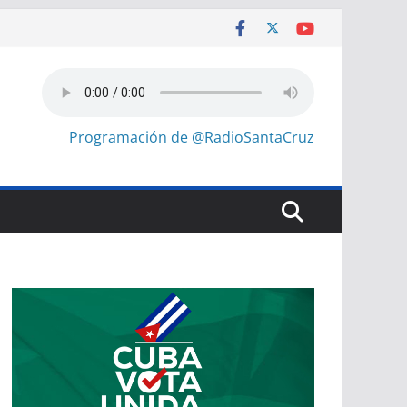
Programación de @RadioSantaCruz