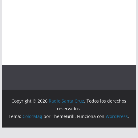
Copyright © 2026
Radio Santa Cruz
. Todos los derechos
reservados.
Tema:
ColorMag
por ThemeGrill. Funciona con
WordPress
.