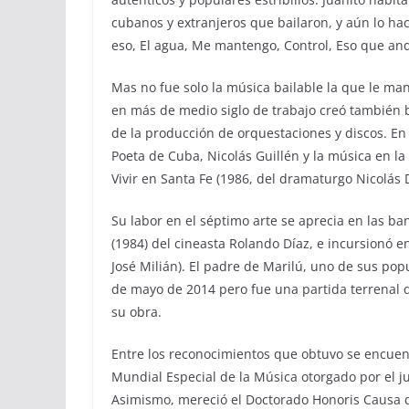
cubanos y extranjeros que bailaron, y aún lo ha
eso, El agua, Me mantengo, Control, Eso que an
Mas no fue solo la música bailable la que le ma
en más de medio siglo de trabajo creó también 
de la producción de orquestaciones y discos. En
Poeta de Cuba, Nicolás Guillén y la música en l
Vivir en Santa Fe (1986, del dramaturgo Nicolás D
Su labor en el séptimo arte se aprecia en las ba
(1984) del cineasta Rolando Díaz, e incursionó e
José Milián). El padre de Marilú, uno de sus popu
de mayo de 2014 pero fue una partida terrenal 
su obra.
Entre los reconocimientos que obtuvo se encuen
Mundial Especial de la Música otorgado por el j
Asimismo, mereció el Doctorado Honoris Causa de