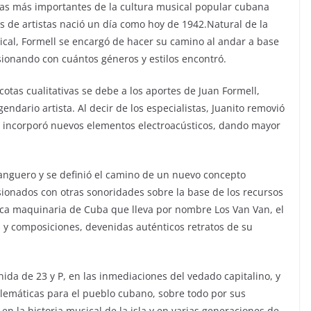
uras más importantes de la cultura musical popular cubana
es de artistas nació un día como hoy de 1942.Natural de la
ical, Formell se encargó de hacer su camino al andar a base
ionando con cuántos géneros y estilos encontró.
otas cualitativas se debe a los aportes de Juan Formell,
egendario artista. Al decir de los especialistas, Juanito removió
 e incorporó nuevos elementos electroacústicos, dando mayor
aranguero y se definió el camino de un nuevo concepto
ionados con otras sonoridades sobre la base de los recursos
ica maquinaria de Cuba que lleva por nombre Los Van Van, el
 y composiciones, devenidas auténticos retratos de su
ida de 23 y P, en las inmediaciones del vedado capitalino, y
lemáticas para el pueblo cubano, sobre todo por sus
 en la historia musical de la isla y en varias generaciones de