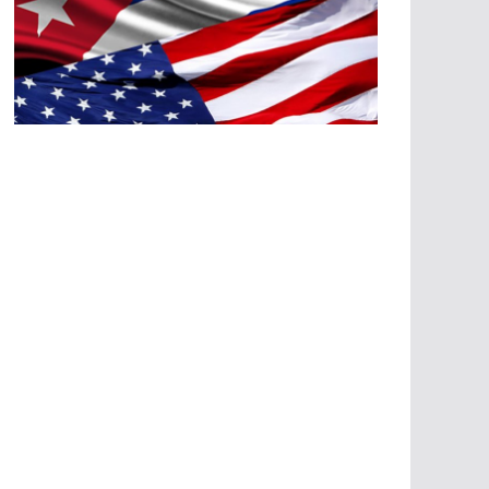
A
G
R
E
SI
O
N
E
S
E
C
O
N
Ó
M
IC
A
S
A
G
R
E