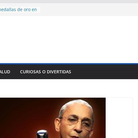
edallas de oro en
to Domingo 2026
 hermana a
araíso y
normas para el
del comercio
y tradicional:
 beneficios de la
de Comercio
SALUD
CURIOSAS O DIVERTIDAS
de Ávila
s socioeconómicas