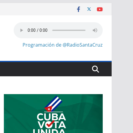
Programación de @RadioSantaCruz