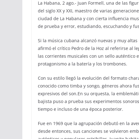
La Habana, 2 ago.- Juan Formell, una de las fig
del siglo XX y XXI, maestro de varias generacion
ciudad de La Habana y con cierta influencia mus
de prueba y error, estudiando, escuchando y fus
Si la música cubana alcanzó nuevas y muy altas c
afirmó el crítico Pedro de la Hoz al referirse al l
las corrientes musicales con un sello auténtico
protagonismo a la batería y los trombones.
Con su estilo llegó la evolución del formato ch
conocido como timba y songo, géneros ahora fus
expresivos del son.En su orquesta, la emblemát
bajista puso a prueba sus experimentos sonoros
tiempo e incluso de una época posterior.
Fue en 1969 que la agrupación debutó en la aven
desde entonces, sus canciones se volvieron emb
auténticos y populares estribillos. Juanito habita