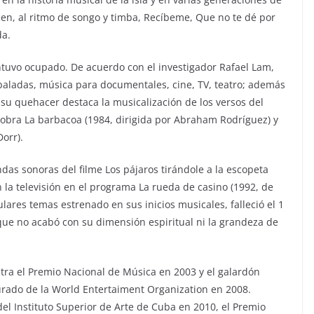
cen, al ritmo de songo y timba, Recíbeme, Que no te dé por
da.
ntuvo ocupado. De acuerdo con el investigador Rafael Lam,
baladas, música para documentales, cine, TV, teatro; además
 su quehacer destaca la musicalización de los versos del
a obra La barbacoa (1984, dirigida por Abraham Rodríguez) y
orr).
ndas sonoras del filme Los pájaros tirándole a la escopeta
n la televisión en el programa La rueda de casino (1992, de
lares temas estrenado en sus inicios musicales, falleció el 1
que no acabó con su dimensión espiritual ni la grandeza de
tra el Premio Nacional de Música en 2003 y el galardón
urado de la World Entertaiment Organization en 2008.
l Instituto Superior de Arte de Cuba en 2010, el Premio