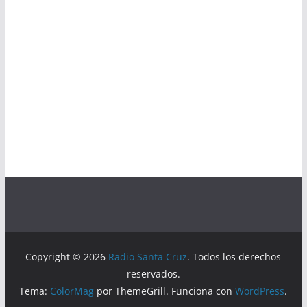
Copyright © 2026
Radio Santa Cruz
. Todos los derechos
reservados.
Tema:
ColorMag
por ThemeGrill. Funciona con
WordPress
.