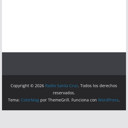
Copyright © 2026
Radio Santa Cruz
. Todos los derechos
reservados.
Tema:
ColorMag
por ThemeGrill. Funciona con
WordPress
.