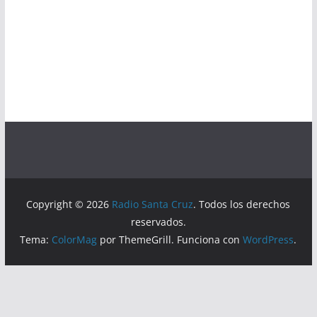
Copyright © 2026
Radio Santa Cruz
. Todos los derechos
reservados.
Tema:
ColorMag
por ThemeGrill. Funciona con
WordPress
.