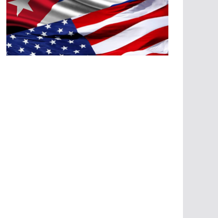
A
G
R
E
SI
O
N
E
S
E
C
O
N
Ó
M
IC
A
S
A
G
R
E