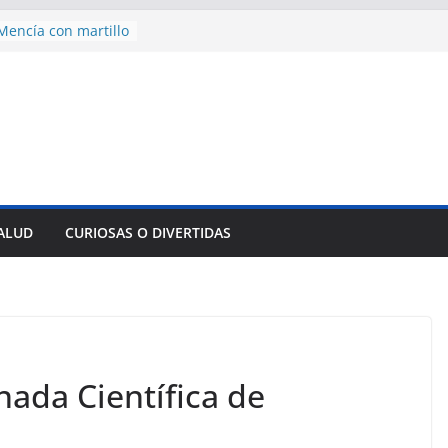
des para importar
lsar la movilidad
a
encía con martillo
 Domingo
 aniversario 65 con
mp contra Irán le
a en su propio
nsejo de Derechos
an cerco de
SALUD
CURIOSAS O DIVERTIDAS
a Cuba
nada Científica de