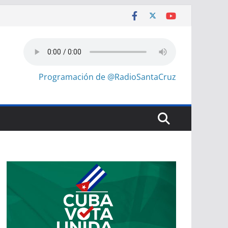
Programación de @RadioSantaCruz