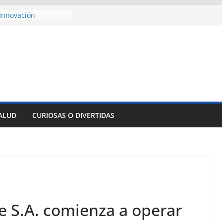
ste al Encuentro
de Partidos
Obreros en La
Innovación
empresa pesquera de
 Sur
esencial alimento
cidos
onsejo de Derechos
enan cerco de
SALUD
CURIOSAS O DIVERTIDAS
s a Cuba
 divulga filtraciones
s: La CIA estaría
 su labor contra Cuba
 S.A. comienza a operar