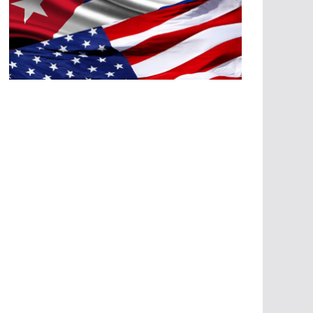
A
G
R
E
SI
O
N
E
S
E
C
O
N
Ó
M
IC
A
S
A
G
R
E