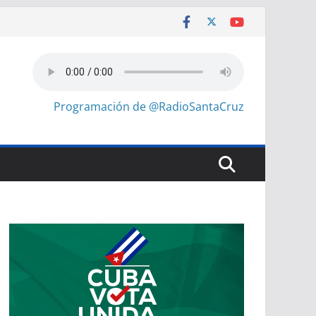
Programación de @RadioSantaCruz