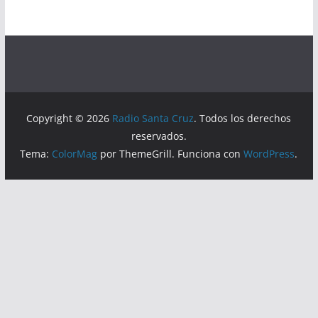
Copyright © 2026
Radio Santa Cruz
. Todos los derechos
reservados.
Tema:
ColorMag
por ThemeGrill. Funciona con
WordPress
.