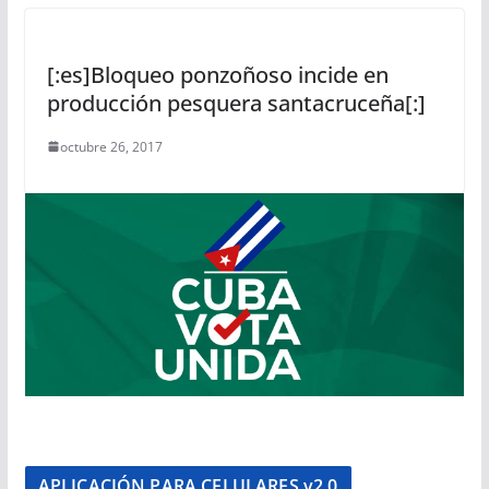
[:es]Bloqueo ponzoñoso incide en
producción pesquera santacruceña[:]
octubre 26, 2017
APLICACIÓN PARA CELULARES v2.0