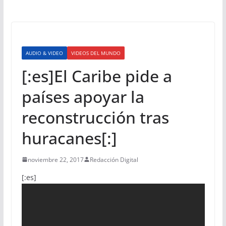
AUDIO & VIDEO
VIDEOS DEL MUNDO
[:es]El Caribe pide a
países apoyar la
reconstrucción tras
huracanes[:]
noviembre 22, 2017
Redacción Digital
[:es]