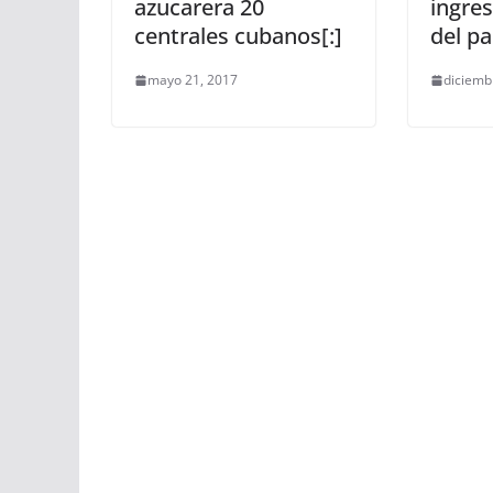
azucarera 20
ingres
centrales cubanos[:]
del pa
mayo 21, 2017
diciemb