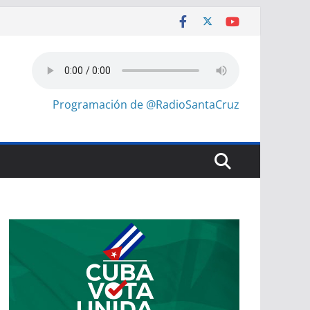
Programación de @RadioSantaCruz