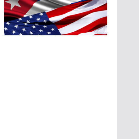
A
G
R
E
SI
O
N
E
S
E
C
O
N
Ó
M
IC
A
S
A
G
R
E