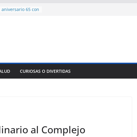
 aniversario 65 con
mp contra Irán le
a en su propio
de rescate en
plome parcial en
des para importar
lsar la movilidad
a
SALUD
CURIOSAS O DIVERTIDAS
encía con martillo
 Domingo
linario al Complejo