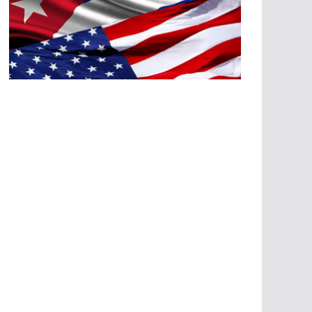
A
G
R
E
SI
O
N
E
S
E
C
O
N
Ó
M
IC
A
S
A
G
R
E