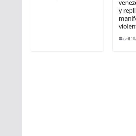
venez
y repl
manif
violen
abril 10