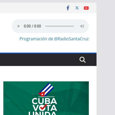
Programación de @RadioSantaCruz