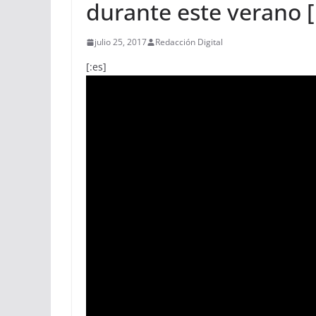
durante este verano [
julio 25, 2017
Redacción Digital
[:es]