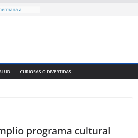
 hermana a
araíso y
normas para el
del comercio
y tradicional:
 beneficios de la
de Comercio
de Ávila
s socioeconómicas
SALUD
CURIOSAS O DIVERTIDAS
edallas de oro en
to Domingo 2026
amplio programa cultural