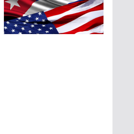
A
G
R
E
SI
O
N
E
S
E
C
O
N
Ó
M
IC
A
S
A
G
R
E