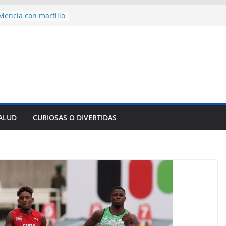
encía con martillo
 Domingo
 aniversario 65 con
mp contra Irán le
a en su propio
nsejo de Derechos
an cerco de
a Cuba
des para importar
SALUD
CURIOSAS O DIVERTIDAS
lsar la movilidad
a