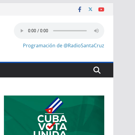
Programación de @RadioSantaCruz