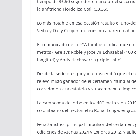
tiempo de 36.50 segundos en una prueba corrida
la anfitriona Fiordeliza Cofil (33.36).
Lo más notable en esa ocasión resultó el uno-do
Veitía y Daily Cooper, quienes no aparecen ahora
El comunicado de la FCA también indica que en 
metros), Greisys Roble y Jocelyn Echazabal (100 co
longitud) y Andy Hechavarría (triple salto).
Desde la sede quisqueyana trascendió que el ele
relevo mixto ganador de el certamen mundial d
corredor en esa estafeta y subcampeón olímpico
La campeona del orbe en los 400 metros en 2019,
colombiano del hectómetro Ronal Longa, engrosa
Félix Sánchez, principal impulsor del certamen, 
ediciones de Atenas 2024 y Londres 2012, y aplic