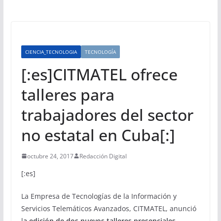
CIENCIA_TECNOLOGIA
TECNOLOGÍA
[:es]CITMATEL ofrece
talleres para
trabajadores del sector
no estatal en Cuba[:]
octubre 24, 2017
Redacción Digital
[:es]
La Empresa de Tecnologías de la Información y
Servicios Telemáticos Avanzados, CITMATEL, anunció
l
a edición de dos nuevos talleres presenciales