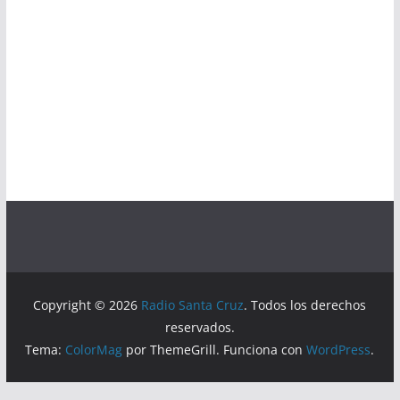
Copyright © 2026
Radio Santa Cruz
. Todos los derechos
reservados.
Tema:
ColorMag
por ThemeGrill. Funciona con
WordPress
.