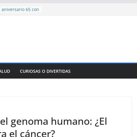
 aniversario 65 con
mp contra Irán le
a en su propio
de rescate en
plome parcial en
des para importar
lsar la movilidad
a
SALUD
CURIOSAS O DIVERTIDAS
encía con martillo
 Domingo
n el genoma humano: ¿El
ra el cáncer?