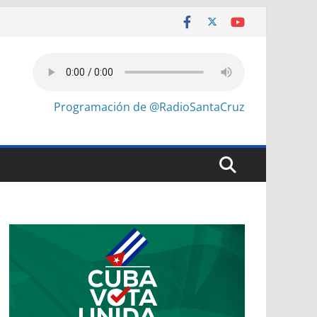
Programación de @RadioSantaCruz