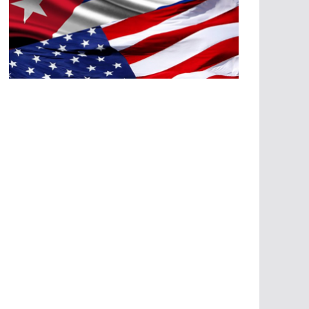
A
G
R
E
SI
O
N
E
S
E
C
O
N
Ó
M
IC
A
S
A
G
R
E