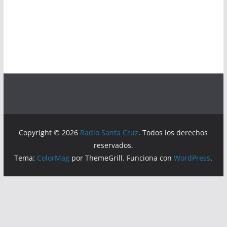
Copyright © 2026
Radio Santa Cruz
. Todos los derechos
reservados.
Tema:
ColorMag
por ThemeGrill. Funciona con
WordPress
.