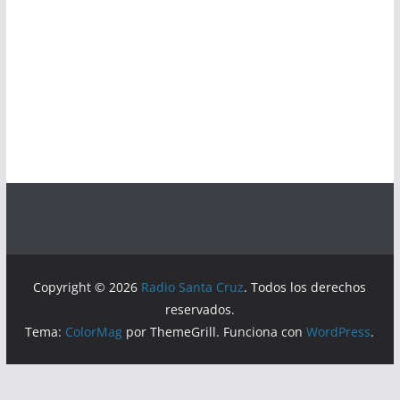
Copyright © 2026
Radio Santa Cruz
. Todos los derechos
reservados.
Tema:
ColorMag
por ThemeGrill. Funciona con
WordPress
.