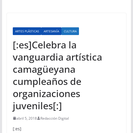
ARTES PLÁSTICAS
ARTESANÍA
CULTURA
[:es]Celebra la
vanguardia artística
camagüeyana
cumpleaños de
organizaciones
juveniles[:]
abril 5, 2018
Redacción Digital
[:es]