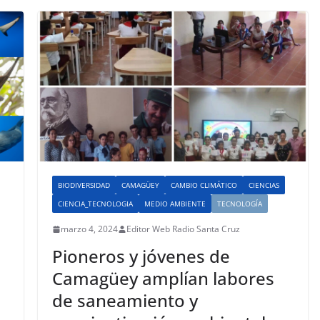
BIODIVERSIDAD
CAMAGÜEY
CAMBIO CLIMÁTICO
CIENCIAS
CIENCIA_TECNOLOGIA
MEDIO AMBIENTE
TECNOLOGÍA
marzo 4, 2024
Editor Web Radio Santa Cruz
Pioneros y jóvenes de
Camagüey amplían labores
de saneamiento y