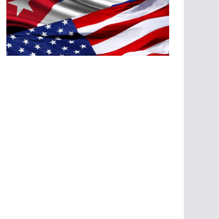
A
G
R
E
SI
O
N
E
S
E
C
O
N
Ó
M
IC
A
S
A
G
R
E