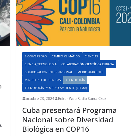
BIODIVERSIDAD
CAMBIO CLIMÁTICO
CIENCIAS
CIENCIA_TECNOLOGIA
COLABORACIÓN CIENTÍFICA CUBANA
COLABORACIÓN INTERNACIONAL
MEDIO AMBIENTE
MINISTERIO DE CIENCIAS
TECNOLOGÍA
e
TECNOLOGÍAS Y MEDIO AMBIENTE (CITMA)
octubre 23, 2024
Editor Web Radio Santa Cruz
Cuba presentará Programa
Nacional sobre Diversidad
s,
Biológica en COP16