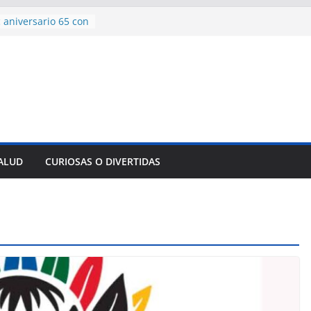
encía con martillo
 Domingo
 aniversario 65 con
mp contra Irán le
a en su propio
de rescate en
plome parcial en
des para importar
lsar la movilidad
SALUD
CURIOSAS O DIVERTIDAS
a