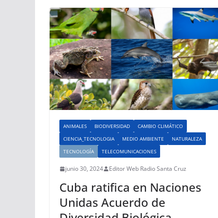
ANIMALES
BIODIVERSIDAD
CAMBIO CLIMÁTICO
CIENCIA_TECNOLOGIA
MEDIO AMBIENTE
NATURALEZA
TECNOLOGÍA
TELECOMUNICACIONES
junio 30, 2024
Editor Web Radio Santa Cruz
Cuba ratifica en Naciones
Unidas Acuerdo de
Diversidad Biológica