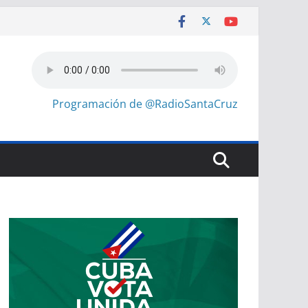
Programación de @RadioSantaCruz