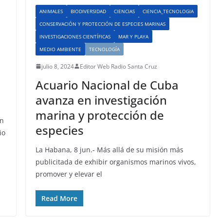
ANIMALES
BIODIVERSIDAD
CIENCIAS
CIENCIA_TECNOLOGIA
CONSERVACIÓN Y PROTECCIÓN DE ESPECIES MARINAS
INVESTIGACIONES CIENTÍFICAS
MAR Y PLAYA
MEDIO AMBIENTE
TECNOLOGÍA
julio 8, 2024
Editor Web Radio Santa Cruz
a
Acuario Nacional de Cuba
avanza en investigación
marina y protección de
en
especies
io
La Habana, 8 jun.- Más allá de su misión más
publicitada de exhibir organismos marinos vivos,
promover y elevar el
Read More