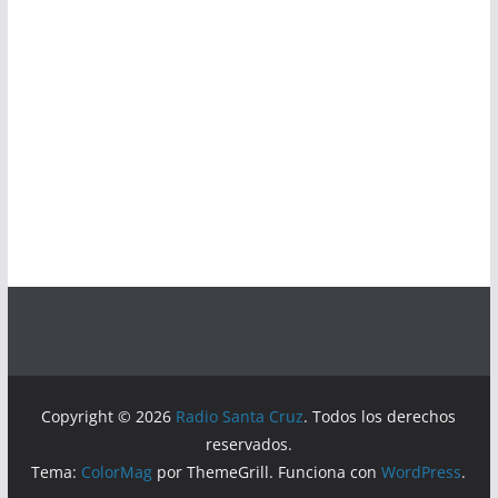
Copyright © 2026
Radio Santa Cruz
. Todos los derechos
reservados.
Tema:
ColorMag
por ThemeGrill. Funciona con
WordPress
.