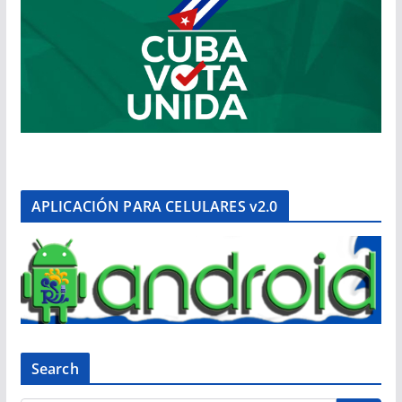
APLICACIÓN PARA CELULARES v2.0
Search