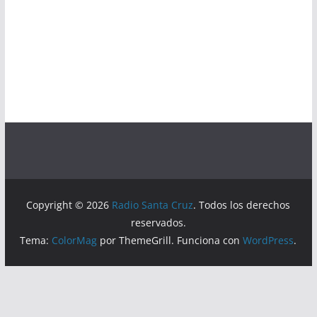
Copyright © 2026
Radio Santa Cruz
. Todos los derechos
reservados.
Tema:
ColorMag
por ThemeGrill. Funciona con
WordPress
.