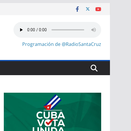
Programación de @RadioSantaCruz