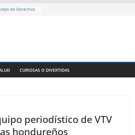
nsejo de Derechos
an cerco de
a Cuba
des para importar
lsar la movilidad
a
e al Encuentro
 Partidos
reros en La
nnovación
SALUD
CURIOSAS O DIVERTIDAS
mpresa pesquera de
Sur
sencial alimento
idos
uipo periodístico de VTV
tas hondureños