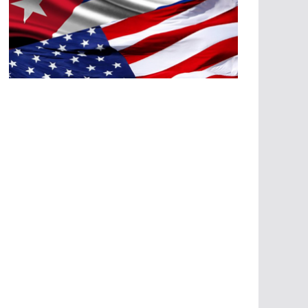
A
G
R
E
SI
O
N
E
S
E
C
O
N
Ó
M
IC
A
S
A
G
R
E