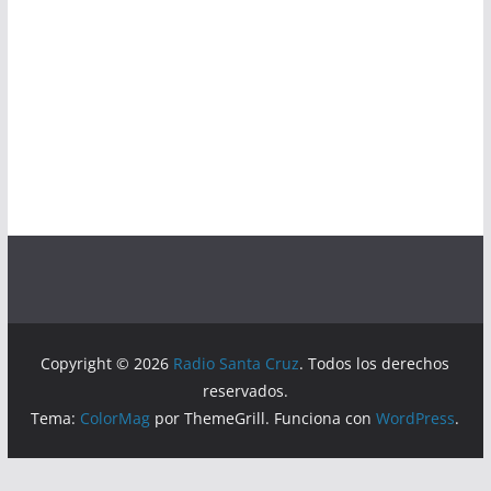
Copyright © 2026
Radio Santa Cruz
. Todos los derechos
reservados.
Tema:
ColorMag
por ThemeGrill. Funciona con
WordPress
.