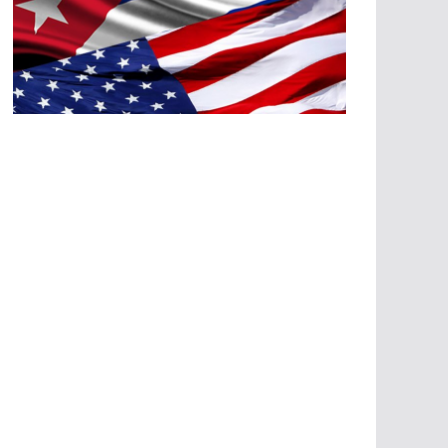
A
G
R
E
SI
O
N
E
S
E
C
O
N
Ó
M
IC
A
S
A
G
R
E