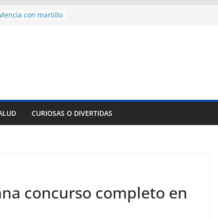
encía con martillo
 Domingo
 aniversario 65 con
mp contra Irán le
a en su propio
nsejo de Derechos
an cerco de
a Cuba
des para importar
SALUD
CURIOSAS O DIVERTIDAS
lsar la movilidad
a
ana concurso completo en