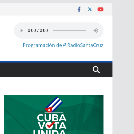
Programación de @RadioSantaCruz