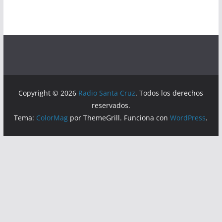
Copyright © 2026
Radio Santa Cruz
. Todos los derechos
reservados.
Tema:
ColorMag
por ThemeGrill. Funciona con
WordPress
.