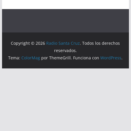
Copyright © 2026
Radio Santa Cruz
. Todos los derechos
reservados.
Tema:
ColorMag
por ThemeGrill. Funciona con
WordPress
.