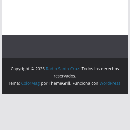
Copyright © 2026
Radio Santa Cruz
. Todos los derechos
reservados.
Tema:
ColorMag
por ThemeGrill. Funciona con
WordPress
.